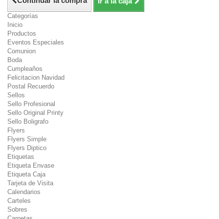
Continuar la compra
Ir a la caja
Categorías
Inicio
Productos
Eventos Especiales
Comunion
Boda
Cumpleaños
Felicitacion Navidad
Postal Recuerdo
Sellos
Sello Profesional
Sello Original Printy
Sello Boligrafo
Flyers
Flyers Simple
Flyers Diptico
Etiquetas
Etiqueta Envase
Etiqueta Caja
Tarjeta de Visita
Calendarios
Carteles
Sobres
Carpetas