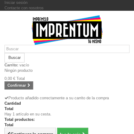
Iniciar sesión
Contacte con nosotros
Buscar
Carrito:
vacío
Ningún producto
0,00 €
Total
Confirmar
Producto añadido correctamente a su carrito de la compra
Cantidad
Total
Hay 1 artículo en su cesta.
Total productos:
Total