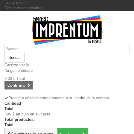
Iniciar sesión
Contacte con nosotros
Buscar
Carrito:
vacío
Ningún producto
0,00 €
Total
Confirmar
Producto añadido correctamente a su carrito de la compra
Cantidad
Total
Hay 1 artículo en su cesta.
Total productos:
Total