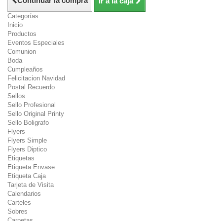
Continuar la compra
Ir a la caja
Categorías
Inicio
Productos
Eventos Especiales
Comunion
Boda
Cumpleaños
Felicitacion Navidad
Postal Recuerdo
Sellos
Sello Profesional
Sello Original Printy
Sello Boligrafo
Flyers
Flyers Simple
Flyers Diptico
Etiquetas
Etiqueta Envase
Etiqueta Caja
Tarjeta de Visita
Calendarios
Carteles
Sobres
Carpetas