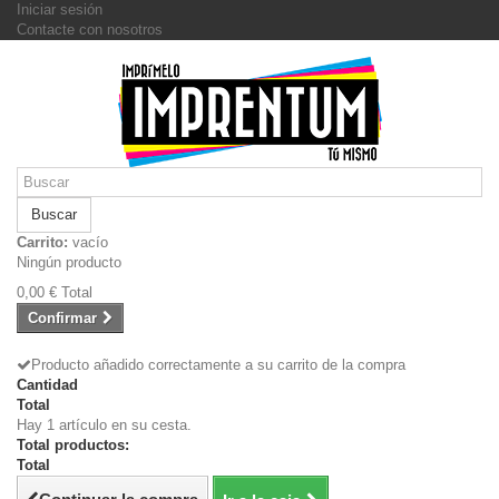
Iniciar sesión
Contacte con nosotros
Buscar
Carrito:
vacío
Ningún producto
0,00 €
Total
Confirmar
Producto añadido correctamente a su carrito de la compra
Cantidad
Total
Hay 1 artículo en su cesta.
Total productos:
Total