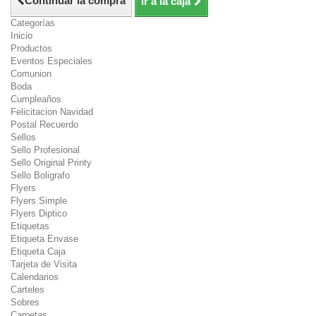
Continuar la compra
Ir a la caja
Categorías
Inicio
Productos
Eventos Especiales
Comunion
Boda
Cumpleaños
Felicitacion Navidad
Postal Recuerdo
Sellos
Sello Profesional
Sello Original Printy
Sello Boligrafo
Flyers
Flyers Simple
Flyers Diptico
Etiquetas
Etiqueta Envase
Etiqueta Caja
Tarjeta de Visita
Calendarios
Carteles
Sobres
Carpetas